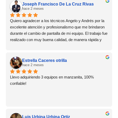
Joseph Francisco De La Cruz Rivas
hace 2 meses
Quiero agradecer a los técnicos Angelo y Andrés por la 
excelente atención y profesionalismo que me brindaron 
durante el cambio de pantalla de mi equipo. El trabajo fue 
realizado con muy buena calidad, de manera rápida y 
con un trato amable en todo momento.Además, me 
otorgaron 6 meses de garantía, lo que me dio mucha 
confianza y tranquilidad sobre el servicio recibido. 
Estrella Caceres otrilla
También aproveché para comprar un protector de 
hace 2 meses
pantalla y un case, ambos de muy buena calidad.Sin 
Llevo adquiriendo 3 equipos en manzanita, 100% 
duda, recomiendo este lugar por su excelente servicio, 
confiable!
atención al cliente y garantía. ¡Una experiencia 
totalmente satisfactoria! 👏📱✨
Luis Urbina Urbina Ortiz