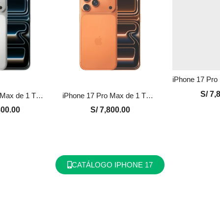
S/
7,8
iPhone 17 Pro Max de 1 TB Nuevo en Perú | Plata, Precio y Garantía
iPhone 17 Pro Max de 1 TB Nuevo en Perú | Naranja, Precio y Garantía
00.00
S/
7,800.00
CATÁLOGO IPHONE 17