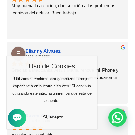
Muy buena la atención, dan solución a los problemas 
técnicos del celular. Buen trabajo.
Elianny Alvarez
hace 4 meses
Uso de Cookies
Gracias a Maczanita Jesús Maria, renové mi iPhone y 
dejé el que tenía como parte de pago, me ayudaron un 
Utilizamos cookies para garantizar la mejor
montón y la atención excelente
experiencia en nuestro sitio web. Si continúa
utilizando este sitio, asumiremos que está de
acuerdo.
Xavier Araujo
Si, acepto
hace 4 meses
Excelente y confiable