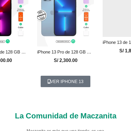
S/
1,8
iPhone 13 Pro de 128 GB Seminuevo en Perú | Grafito, Precio y Garantía
iPhone 13 Pro de 128 GB Seminuevo en Perú | Azul, Precio y Garantía
00.00
S/
2,300.00
VER IPHONE 13
La Comunidad de Maczanita
Maczanita es más que una tienda: es una