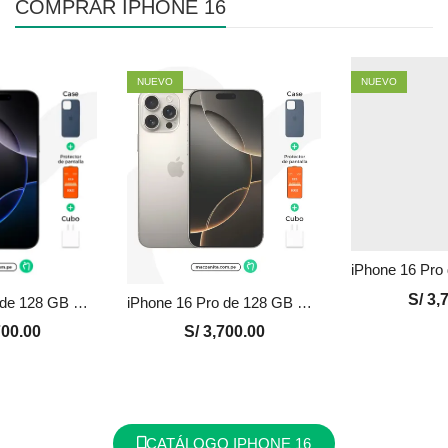
COMPRAR IPHONE 16
NUEVO
NUEVO
S/
3,7
iPhone 16 Pro de 128 GB Seminuevo en Perú | Negro, Precio y Garantía
iPhone 16 Pro de 128 GB Seminuevo en Perú | Natural, Precio y Garantía
00.00
S/
3,700.00
CATÁLOGO IPHONE 16