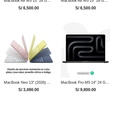
MacBook Air M5 15″ 16 GB – 512 GB Nuevo en Perú | Medianoche, Precio y Garantía
MacBook Air M5 15″ 16 GB – 512 GB Nuevo en Perú | Plata, Precio y Garantía
S/
6,500.00
S/
6,500.00
MacBook Neo 13″ (2026) Chip A18 Pro 8GB 256GB
MacBook Pro M5 14″ 24 GB – 1 TB Nuevo en Perú | Negro, Precio y Garantía
S/
3,490.00
S/
9,800.00