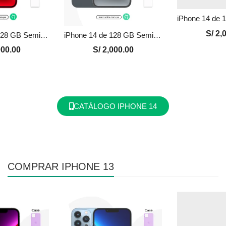
S/
2,0
iPhone 14 de 128 GB Seminuevo en Perú | Rojo, Precio y Garantía
iPhone 14 de 128 GB Seminuevo en Perú | Negro, Precio y Garantía
00.00
S/
2,000.00
CATÁLOGO IPHONE 14
COMPRAR IPHONE 13