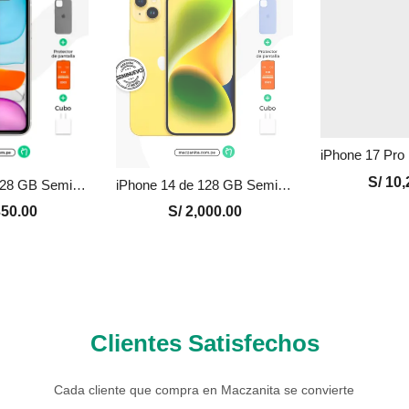
S/
10,
iPhone 11 de 128 GB Seminuevo en Perú | Blanco, Precio y Garantía
iPhone 14 de 128 GB Seminuevo en Perú | Amarillo, Precio y Garantía
50.00
S/
2,000.00
Clientes Satisfechos
Cada cliente que compra en Maczanita se convierte