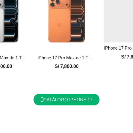
S/
7,8
iPhone 17 Pro Max de 1 TB Nuevo en Perú | Plata, Precio y Garantía
iPhone 17 Pro Max de 1 TB Nuevo en Perú | Naranja, Precio y Garantía
00.00
S/
7,800.00
CATÁLOGO IPHONE 17