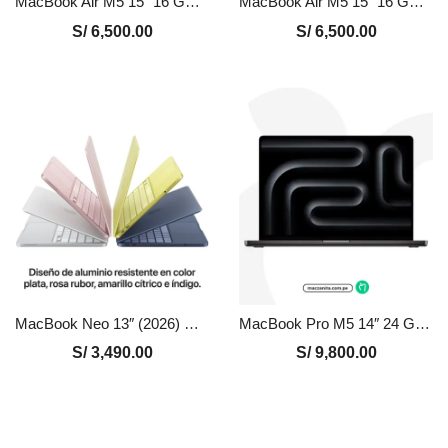
MacBook Air M5 15″ 16 GB – 512 GB Nuevo en Perú | Medianoche, Precio y Garantía
MacBook Air M5 15″ 16 GB – 512 GB Nuevo en Perú | Plata, Precio y Garantía
S/
6,500.00
S/
6,500.00
MacBook Neo 13″ (2026) Chip A18 Pro 8GB 256GB
MacBook Pro M5 14″ 24 GB – 1 TB Nuevo en Perú | Negro, Precio y Garantía
S/
3,490.00
S/
9,800.00