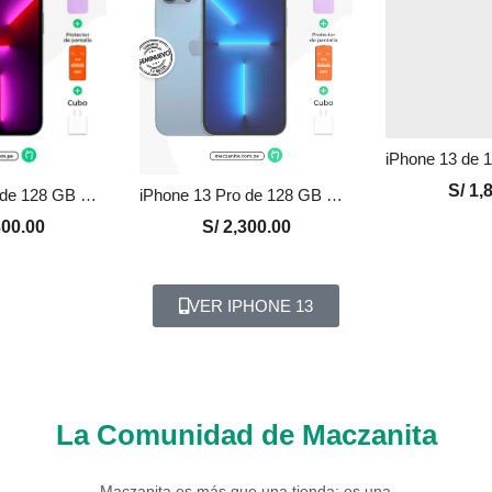
S/
1,8
iPhone 13 Pro de 128 GB Seminuevo en Perú | Grafito, Precio y Garantía
iPhone 13 Pro de 128 GB Seminuevo en Perú | Azul, Precio y Garantía
00.00
S/
2,300.00
VER IPHONE 13
La Comunidad de Maczanita
Maczanita es más que una tienda: es una