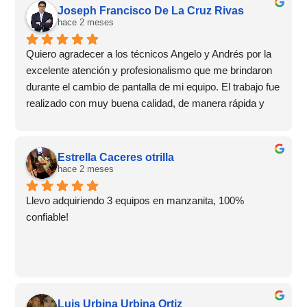
Joseph Francisco De La Cruz Rivas
hace 2 meses
Quiero agradecer a los técnicos Angelo y Andrés por la 
excelente atención y profesionalismo que me brindaron 
durante el cambio de pantalla de mi equipo. El trabajo fue 
realizado con muy buena calidad, de manera rápida y 
con un trato amable en todo momento.Además, me 
otorgaron 6 meses de garantía, lo que me dio mucha 
confianza y tranquilidad sobre el servicio recibido. 
Estrella Caceres otrilla
También aproveché para comprar un protector de 
hace 2 meses
pantalla y un case, ambos de muy buena calidad.Sin 
Llevo adquiriendo 3 equipos en manzanita, 100% 
duda, recomiendo este lugar por su excelente servicio, 
confiable!
atención al cliente y garantía. ¡Una experiencia 
totalmente satisfactoria! 👏📱✨
Luis Urbina Urbina Ortiz