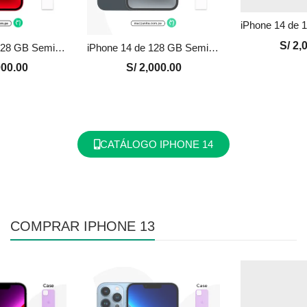
S/
2,0
iPhone 14 de 128 GB Seminuevo en Perú | Rojo, Precio y Garantía
iPhone 14 de 128 GB Seminuevo en Perú | Negro, Precio y Garantía
00.00
S/
2,000.00
CATÁLOGO IPHONE 14
COMPRAR IPHONE 13