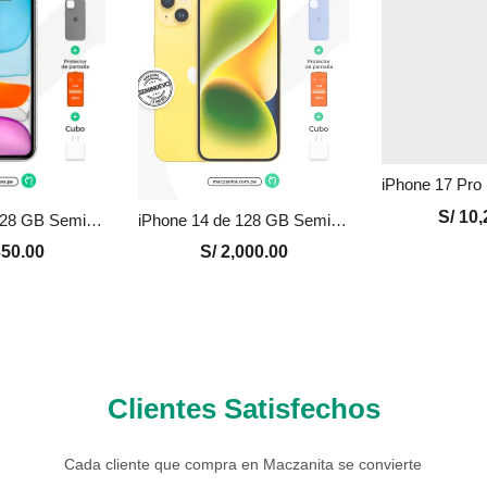
S/
10,
iPhone 11 de 128 GB Seminuevo en Perú | Blanco, Precio y Garantía
iPhone 14 de 128 GB Seminuevo en Perú | Amarillo, Precio y Garantía
50.00
S/
2,000.00
Clientes Satisfechos
Cada cliente que compra en Maczanita se convierte