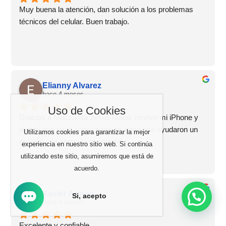
Muy buena la atención, dan solución a los problemas 
técnicos del celular. Buen trabajo.
Elianny Alvarez
hace 4 meses
Uso de Cookies
Gracias a Maczanita Jesús Maria, renové mi iPhone y 
dejé el que tenía como parte de pago, me ayudaron un 
Utilizamos cookies para garantizar la mejor
montón y la atención excelente
experiencia en nuestro sitio web. Si continúa
utilizando este sitio, asumiremos que está de
acuerdo.
Xavier Araujo
Si, acepto
hace 4 meses
Excelente y confiable