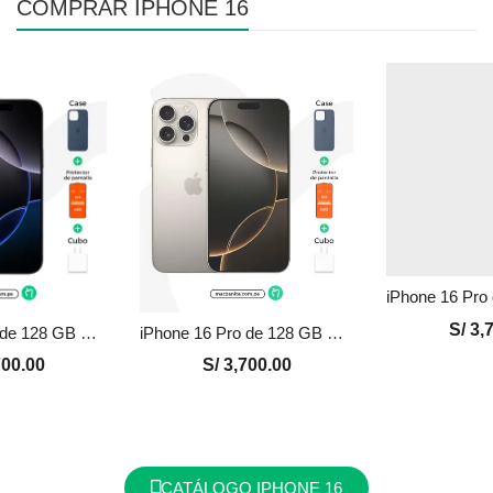
COMPRAR IPHONE 16
S/
3,7
iPhone 16 Pro de 128 GB Seminuevo en Perú | Negro, Precio y Garantía
iPhone 16 Pro de 128 GB Seminuevo en Perú | Natural, Precio y Garantía
00.00
S/
3,700.00
CATÁLOGO IPHONE 16