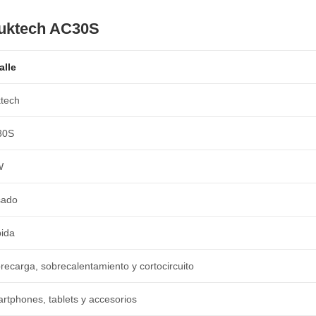
Cuktech AC30S
alle
tech
30S
W
sado
ida
recarga, sobrecalentamiento y cortocircuito
rtphones, tablets y accesorios