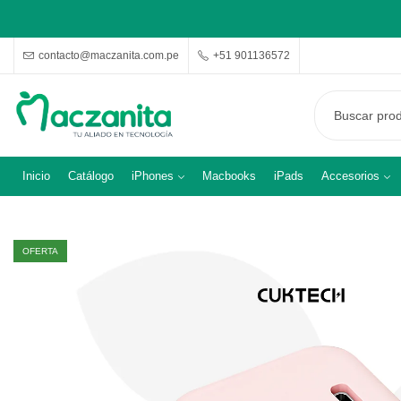
contacto@maczanita.com.pe
+51 901136572
Inicio
Catálogo
iPhones
Macbooks
iPads
Accesorios
OFERTA