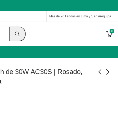
Más de 26 tiendas en Lima y 1 en Arequipa
0
ch de 30W AC30S | Rosado,
a
Cargador Cuktech de
Power Bank
30W AC30S |
40000mAh Cuktech
Transparente, Precio y
P01CT | Negro, Precio
S/
90.00
S/
768.00
S/
100.00
S/
780.00
Garantia
y Garantia