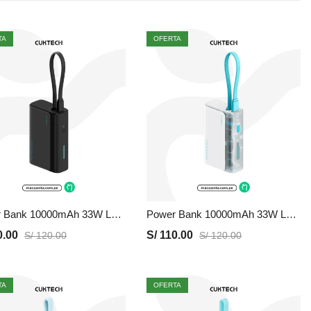
TA
OFERTA
Power Bank 10000mAh 33W LPB100 | Negro, Precio y Garantia
Power Bank 10000mAh 33W LPB100 | Blanco Transparente, Precio y Garantia
.00
S/
110.00
S/
120.00
S/
120.00
TA
OFERTA