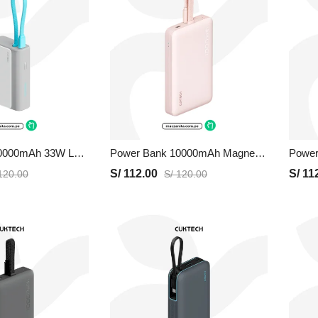
Power Bank 10000mAh 33W LPB100 | Gris, Precio y Garantia
Power Bank 10000mAh Magnetico WPB100L | Rosado, Precio y Garantia
S/
112.00
S/
112
20.00
S/
120.00