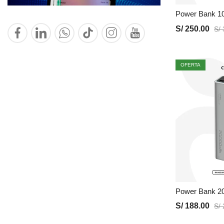
S/
250.00
S/
OFERTA
S/
188.00
S/