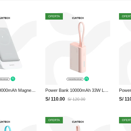
OFERTA
OFER
Power Bank 10000mAh Magnetico WPB100N | Gris, Precio y Garantia
Power Bank 10000mAh 33W LPB100 | Rosado, Precio y Garantia
S/
110.00
S/
110
S/
120.00
OFERTA
OFER