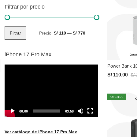
Filtrar por precio
Filtrar
Precio:
S/ 110
—
S/ 770
iPhone 17 Pro Max
Reproductor
S/
110.00
S/
1
de
vídeo
OFERTA
00:00
03:58
Ver catálogo de iPhone 17 Pro Max