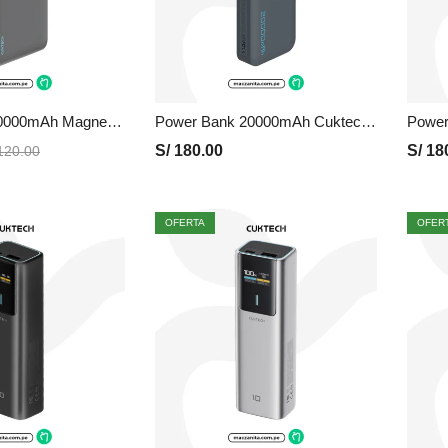
Power Bank 10000mAh Magnetico WPB100L | Gris, Precio y Garantia
Power Bank 20000mAh Cuktech LPB200N | Gris, Precio y Garantia
S/
180.00
S/
18
20.00
OFERTA
OFER