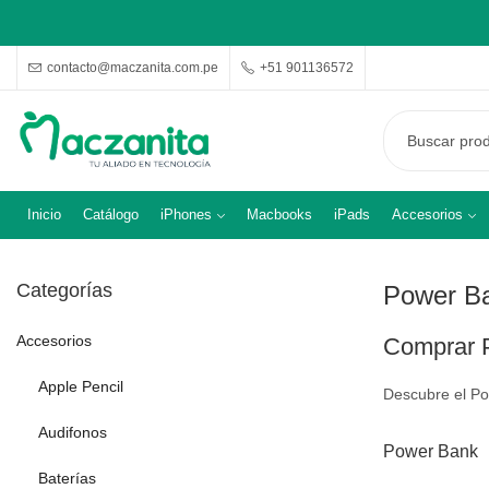
contacto@maczanita.com.pe
+51 901136572
Inicio
Catálogo
iPhones
Macbooks
iPads
Accesorios
Categorías
Power B
Accesorios
Comprar 
Apple Pencil
Descubre el Po
Audifonos
Power Bank
Baterías