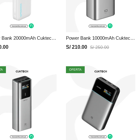
Power Bank 20000mAh Cuktech LPB200N | Blanco, Precio y Garantia
Power Bank 10000mAh Cuktech PB1055 | Gris, Precio y Garantia
0.00
S/
210.00
S/
250.00
TA
OFERTA