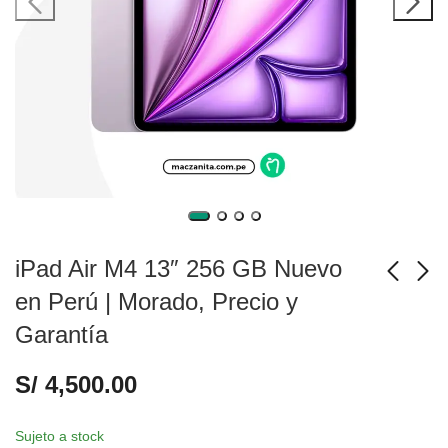
iPad Air M4 13″ 256 GB Nuevo
en Perú | Morado, Precio y
Garantía
iPad Air M4 13" 256
iPad Pro M5 11" Wi-Fi
GB Nuevo en Perú |
256 GB Nuevo en
S/
4,500.00
Blanco, Precio y
Perú | Plata, Precio y
S/
4,500.00
S/
4,300.00
Garantía
Garantía
Sujeto a stock