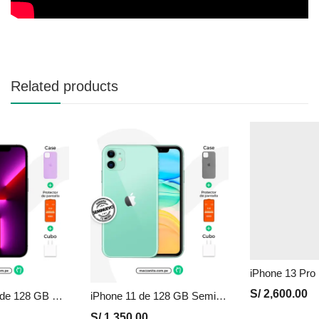
Related products
iPhone 11 de 128 GB Seminuevo en Perú | Verde, Precio y Garantía
iPhone 13 Pro Max de 128 GB Seminuevo en Perú | Grafito, Precio y Garantía
S/
1,350.00
S/
2,600.00