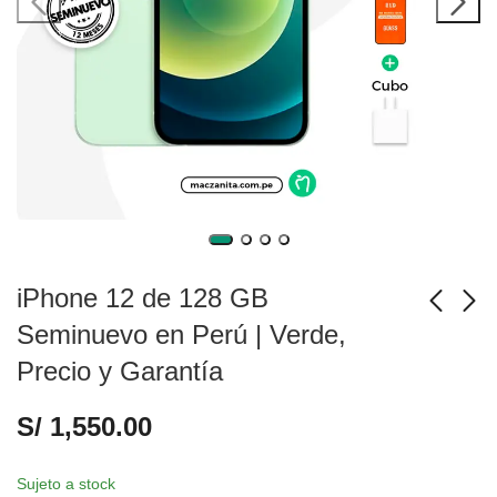
iPhone 12 de 128 GB
Seminuevo en Perú | Verde,
Precio y Garantía
iPhone 12 de 64 GB
iPhone 12 de 128 GB
Seminuevo en Perú |
Seminuevo en Perú |
S/
1,550.00
Verde, Precio y
Azul, Precio y
S/
1,450.00
S/
1,550.00
Garantía
Garantía
Sujeto a stock