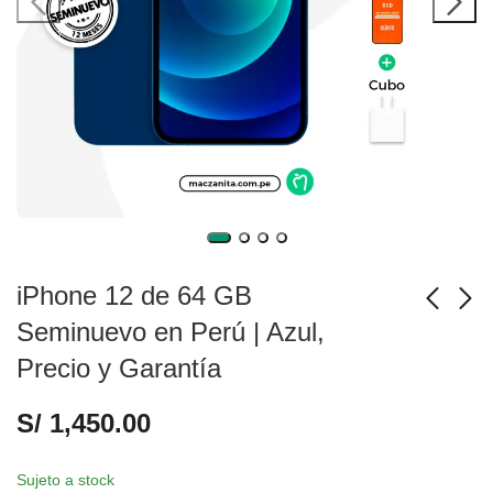
iPhone 12 de 64 GB
Seminuevo en Perú | Azul,
Precio y Garantía
iPhone 12 de 128 GB
iPhone 12 de 64 GB
Seminuevo en Perú |
Seminuevo en Perú |
S/
1,450.00
Azul, Precio y
Morado, Precio y
S/
1,550.00
S/
1,450.00
Garantía
Garantía
Sujeto a stock