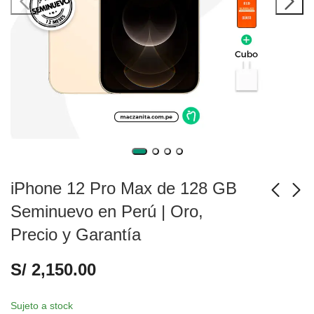
iPhone 12 Pro Max de 128 GB
Seminuevo en Perú | Oro,
Precio y Garantía
iPhone 12 de 128 GB
iPhone 12 Pro Max de
Seminuevo en Perú |
128 GB Seminuevo en
S/
2,150.00
Morado, Precio y
Perú | Grafito, Precio y
S/
1,550.00
S/
2,150.00
Garantía
Garantía
Sujeto a stock