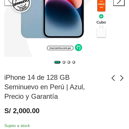
iPhone 14 de 128 GB
Seminuevo en Perú | Azul,
Precio y Garantía
iPhone 14 de 128 GB
iPhone 14 de 128 GB
Seminuevo en Perú |
Seminuevo en Perú |
S/
2,000.00
Rojo, Precio y
Morado, Precio y
S/
2,000.00
S/
2,000.00
Garantía
Garantía
Sujeto a stock