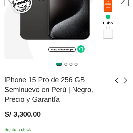
iPhone 15 Pro de 256 GB
Seminuevo en Perú | Negro,
Precio y Garantía
iPhone 15 Pro de 128
iPhone 15 Pro de 256
GB Seminuevo en
GB Seminuevo en
S/
3,300.00
Perú | Blanco, Precio y
Perú | Azul, Precio y
S/
3,200.00
S/
3,300.00
Garantía
Garantía
Sujeto a stock