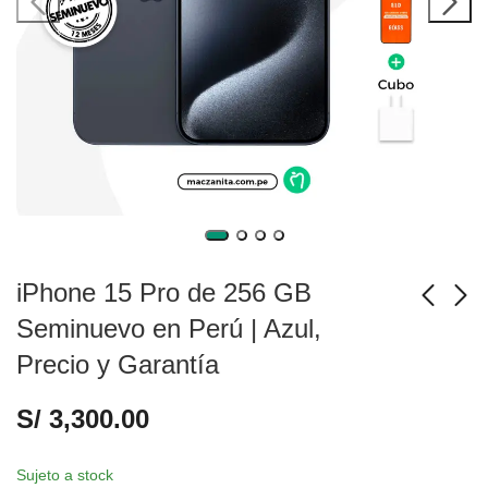
iPhone 15 Pro de 256 GB
Seminuevo en Perú | Azul,
Precio y Garantía
iPhone 15 Pro de 256
iPhone 15 Pro de 256
GB Seminuevo en
GB Seminuevo en
S/
3,300.00
Perú | Negro, Precio y
Perú | Natural, Precio
S/
3,300.00
S/
3,300.00
Garantía
y Garantía
Sujeto a stock