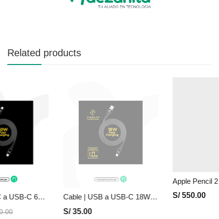
Related products
S/
550.00
Cable | USB-C a USB-C 60W – Voltrax
Cable | USB a USB-C 18W – Voltrax
S/
35.00
.00