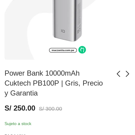
Power Bank 10000mAh
Cuktech PB100P | Gris, Precio
y Garantia
Power Bank
Power Bank
15000mAh Cuktech
10000mAh Cuktech
S/
250.00
PB150P | Gris, Precio
PB100P | Negro,
S/
300.00
S/
280.00
S/
250.00
S/
300.00
S/
300.00
y Garantia
Precio y Garantia
Sujeto a stock