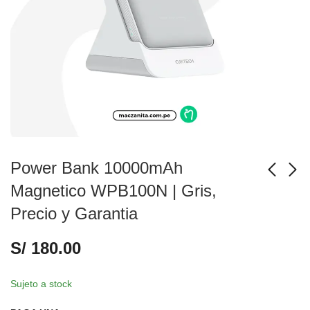
Power Bank 10000mAh
Magnetico WPB100N | Gris,
Precio y Garantia
Power Bank
Cable USB-C Cuktech
10000mAh 33W
240W Magnético
S/
180.00
LPB100 | Rosado,
15cm CTC615S |
S/
110.00
S/
50.00
S/
120.00
S/
70.00
Precio y Garantia
Blanco, Maczanita
Sujeto a stock