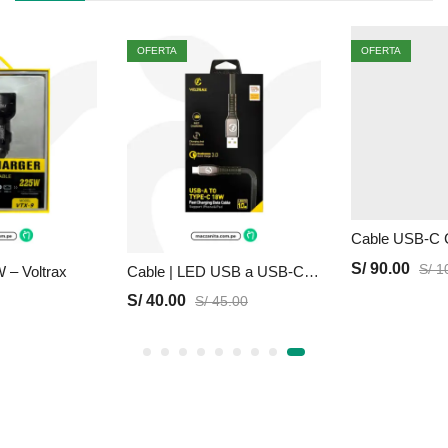
OFERTA
OFERTA
S/
90.00
S/
10
 – Voltrax
Cable | LED USB a USB-C 18W – Voltrax
S/
40.00
S/
45.00