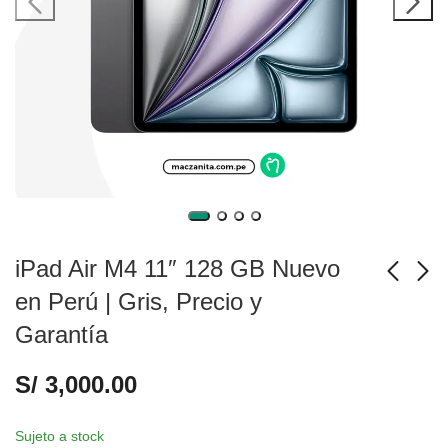
iPad Air M4 11″ 128 GB Nuevo
en Perú | Gris, Precio y
Garantía
iPad Air M4 11" 128
iPad Air M4 11" 128
GB Nuevo en Perú |
GB Nuevo en Perú |
S/
3,000.00
Blanco, Precio y
Morado, Precio y
S/
3,000.00
S/
3,000.00
Garantía
Garantía
Sujeto a stock