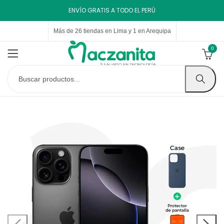
ENVÍO GRATIS A TODO EL PERÚ
Más de 26 tiendas en Lima y 1 en Arequipa
0