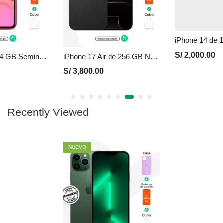
iPhone 14 de 128 GB Seminuevo en Perú | Negro, Precio y Garantía
S/
2,000.00
S/
1,20
iPhone 17 Air de 256 GB Nuevo en Perú | Negro, Precio y Garantía
0.00
Recently Viewed
NUEVO