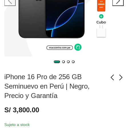
iPhone 16 Pro de 256 GB
Seminuevo en Perú | Negro,
Precio y Garantía
iPhone 16 Pro de 256
iPhone 16 Pro de 128
GB Seminuevo en
GB Seminuevo en
S/
3,800.00
Perú | Natural, Precio
Perú | Negro, Precio y
S/
3,800.00
S/
3,700.00
y Garantía
Garantía
Sujeto a stock