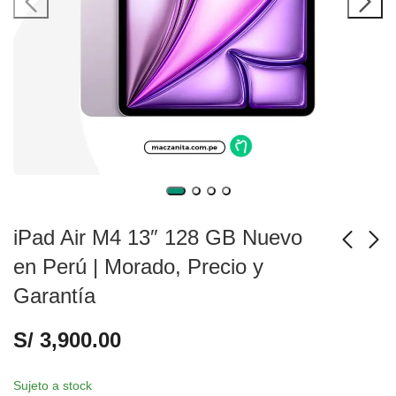
iPad Air M4 13″ 128 GB Nuevo
en Perú | Morado, Precio y
Garantía
iPad Air M4 13" 128
iPad Air M4 13" 256
GB Nuevo en Perú |
GB Nuevo en Perú |
S/
3,900.00
Blanco, Precio y
Gris, Precio y
S/
3,900.00
S/
4,500.00
Garantía
Garantía
Sujeto a stock