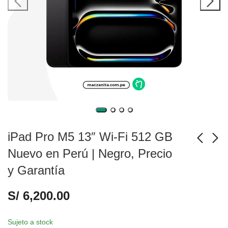
iPad Pro M5 13″ Wi-Fi 512 GB
Nuevo en Perú | Negro, Precio
y Garantía
iPad Pro M5 13" Wi-Fi
MacBook Air M5 13"
512 GB Nuevo en
16 GB - 512 GB
S/
6,200.00
Perú | Plata, Precio y
Nuevo en Perú |
S/
6,200.00
S/
5,500.00
Garantía
Blanco, Precio y
Garantía
Sujeto a stock