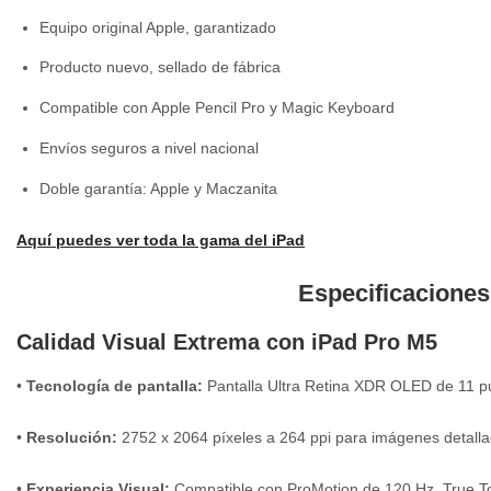
Equipo original Apple, garantizado
Producto nuevo, sellado de fábrica
Compatible con Apple Pencil Pro y Magic Keyboard
Envíos seguros a nivel nacional
Doble garantía: Apple y Maczanita
Aquí puedes ver toda la gama del iPad
Especificaciones
Calidad Visual Extrema con iPad Pro M5
•
Tecnología de pantalla:
Pantalla Ultra Retina XDR OLED de 11 pu
•
Resolución:
2752 x 2064 píxeles a 264 ppi para imágenes detallad
•
Experiencia Visual:
Compatible con ProMotion de 120 Hz, True Ton