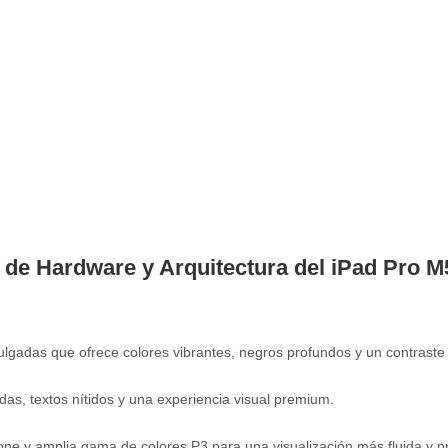
 de Hardware y Arquitectura del iPad Pro M5 
lgadas que ofrece colores vibrantes, negros profundos y un contraste
as, textos nítidos y una experiencia visual premium.
e y amplia gama de colores P3 para una visualización más fluida y pr