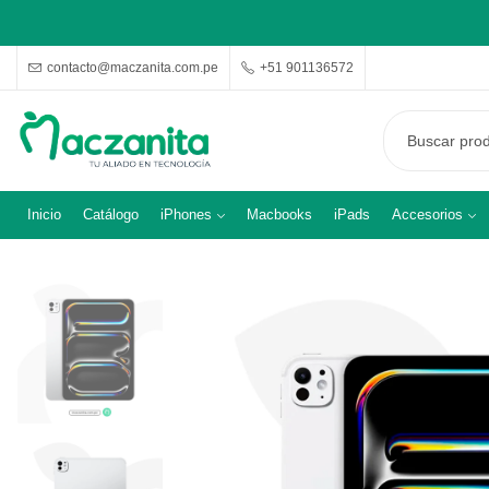
contacto@maczanita.com.pe
+51 901136572
Inicio
Catálogo
iPhones
Macbooks
iPads
Accesorios