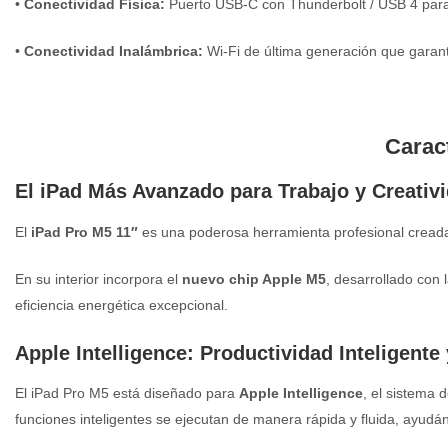
•
Conectividad Física:
Puerto USB-C con Thunderbolt / USB 4 para t
•
Conectividad Inalámbrica:
Wi-Fi de última generación que garant
Caract
El iPad Más Avanzado para Trabajo y Creativ
El
iPad Pro M5 11″
es una poderosa herramienta profesional creada 
En su interior incorpora el
nuevo chip Apple M5
, desarrollado con 
eficiencia energética excepcional.
Apple Intelligence: Productividad Inteligente
El iPad Pro M5 está diseñado para
Apple Intelligence
, el sistema 
funciones inteligentes se ejecutan de manera rápida y fluida, ayudándo